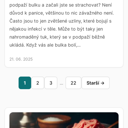
podpaží bulku a začali jste se strachovat? Není
důvod k panice, většinou to nic závažného není.
Často jsou to jen zvětšené uzliny, které bojují s
nějakou infekcí v těle. Může to být taky jen
nahromaděný tuk, který se v podpaží běžně
ukládá. Když vás ale bulka bolí,...
21. 06. 2025
1
2
3
...
22
Starší →