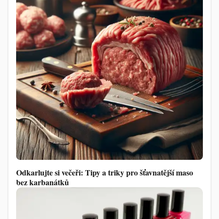
Odkarlujte si večeři: Tipy a triky pro šťavnatější maso
bez karbanátků