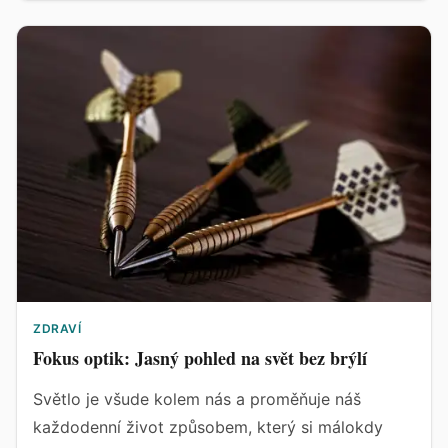
ZDRAVÍ
Fokus optik: Jasný pohled na svět bez brýlí
Světlo je všude kolem nás a proměňuje náš
každodenní život způsobem, který si málokdy