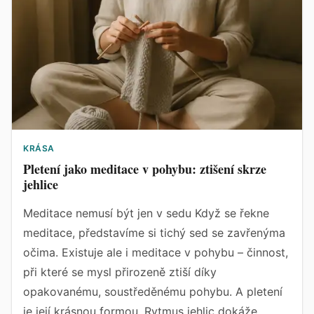
KRÁSA
Pletení jako meditace v pohybu: ztišení skrze
jehlice
Meditace nemusí být jen v sedu Když se řekne
meditace, představíme si tichý sed se zavřenýma
očima. Existuje ale i meditace v pohybu – činnost,
při které se mysl přirozeně ztiší díky
opakovanému, soustředěnému pohybu. A pletení
je její krásnou formou. Rytmus jehlic dokáže