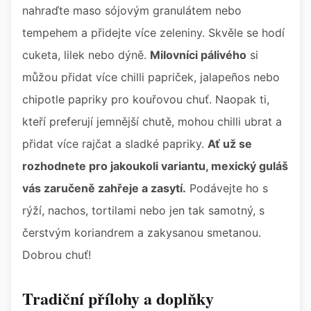
nahraďte maso sójovým granulátem nebo
tempehem a přidejte více zeleniny. Skvěle se hodí
cuketa, lilek nebo dýně.
Milovníci pálivého
si
můžou přidat více chilli papriček, jalapeños nebo
chipotle papriky pro kouřovou chuť. Naopak ti,
kteří preferují jemnější chutě, mohou chilli ubrat a
přidat více rajčat a sladké papriky.
Ať už se
rozhodnete pro jakoukoli variantu, mexický guláš
vás zaručeně zahřeje a zasytí.
Podávejte ho s
rýží, nachos, tortilami nebo jen tak samotný, s
čerstvým koriandrem a zakysanou smetanou.
Dobrou chuť!
Tradiční přílohy a doplňky