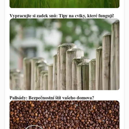
Vypracujte si zadek snů: Tipy na cviky, které fungují!
Palisády: Bezpečnostní štít vašeho domova?