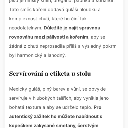
jako je římský kmín, oregano, paprika a koriandr.
Tato směs koření dodává guláši hloubku a
komplexnost chutí, které ho činí tak
neodolatelným.
Důležité je najít správnou
rovnováhu mezi pálivostí a kořením
, aby se
žádná z chutí neprosadila příliš a výsledný pokrm
byl harmonický a lahodný.
Servírování a etiketa u stolu
Mexický guláš, plný barev a vůní, se obvykle
servíruje v hlubokých talířích, aby vynikla jeho
bohatá textura a aby se udrželo teplo.
Pro
autentický zážitek ho můžete nabídnout s
kopečkem zakysané smetany, čerstvým