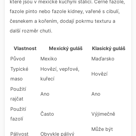
které jsou v mexické kuchyni stálicí. Černé fazole,
fazole pinto nebo fazole kidney, vařené s cibulí,
česnekem a kořením, dodají pokrmu texturu a
další rozměr chuti.
Vlastnost
Mexický guláš
Klasický guláš
Původ
Mexiko
Maďarsko
Typické
Hovězí, vepřové,
Hovězí
maso
kuřecí
Použití
Ano
Ano
rajčat
Použití
Často
Výjimečně
fazolí
Může být
Pálivost
Obvykle pálivý