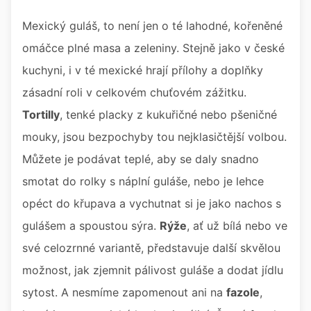
Mexický guláš, to není jen o té lahodné, kořeněné
omáčce plné masa a zeleniny. Stejně jako v české
kuchyni, i v té mexické hrají přílohy a doplňky
zásadní roli v celkovém chuťovém zážitku.
Tortilly
, tenké placky z kukuřičné nebo pšeničné
mouky, jsou bezpochyby tou nejklasičtější volbou.
Můžete je podávat teplé, aby se daly snadno
smotat do rolky s náplní guláše, nebo je lehce
opéct do křupava a vychutnat si je jako nachos s
gulášem a spoustou sýra.
Rýže
, ať už bílá nebo ve
své celozrnné variantě, představuje další skvělou
možnost, jak zjemnit pálivost guláše a dodat jídlu
sytost. A nesmíme zapomenout ani na
fazole
,