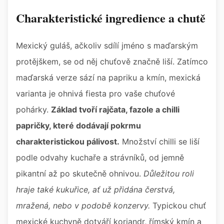
Charakteristické ingredience a chutě
Mexický guláš, ačkoliv sdílí jméno s maďarským
protějškem, se od něj chuťově značně liší. Zatímco
maďarská verze sází na papriku a kmín, mexická
varianta je ohnivá fiesta pro vaše chuťové
pohárky.
Základ tvoří rajčata, fazole a chilli
papričky, které dodávají pokrmu
charakteristickou pálivost.
Množství chilli se liší
podle odvahy kuchaře a strávníků, od jemně
pikantní až po skutečně ohnivou.
Důležitou roli
hraje také kukuřice, ať už přidána čerstvá,
mražená, nebo v podobě konzervy.
Typickou chuť
mexické kuchyně dotváří koriandr, římský kmín a