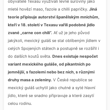
obyvatelé Texasu využívali levné suroviny jako
mleté hovězí maso, fazole a chilli papričky.
Jiná
teorie připisuje autorství španělským mnichům,
kteří v 18. století v Texasu vařili podobné jídlo
zvané „carne con chili“.
Ať už je jeho původ
jakýkoli, mexický guláš se stal oblíbeným jídlem v
celých Spojených státech a postupně se rozšířil i
do dalších koutů světa.
Dnes existuje nespočet
variant mexického guláše, od pikantních po
jemnější, s fazolemi nebo bez nich, s různými
druhy masa a zeleniny.
V České republice se
mexický guláš uchytil jako chutné a syté hlavní
jídlo, které se snadno připravuje a které zasytí
celou rodinu.