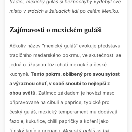
tradici, mexický guláš si bezpochyby vydobyl své
místo v srdcích a žaludcích lidí po celém Mexiku.
Zajímavosti o mexickém guláši
Ačkoliv název "mexický guláš" evokuje představu
tradičního maďarského pokrmu, ve skutečnosti se
jedná o úžasnou fúzi chutí mexické a české
kuchyně.
Tento pokrm, oblíbený pro svou sytost
a výraznou chuť, v sobě snoubí to nejlepší z
obou světů.
Zatímco základem je hovězí maso
připravované na cibuli a paprice, typické pro
český guláš, mexický temperament mu dodávají
fazole, kukuřice, chilli papričky a koření jako
římský kmín a oregano.
Mexický guláš se tak