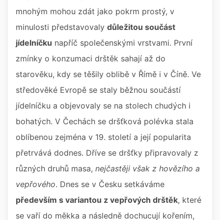
mnohým mohou zdát jako pokrm prostý, v
minulosti představovaly
důležitou součást
jídelníčku
napříč společenskými vrstvami. První
zmínky o konzumaci drštěk sahají až do
starověku, kdy se těšily oblibě v Římě i v Číně. Ve
středověké Evropě se staly běžnou součástí
jídelníčku a objevovaly se na stolech chudých i
bohatých. V Čechách se dršťková polévka stala
oblíbenou zejména v 19. století a její popularita
přetrvává dodnes. Dříve se dršťky připravovaly z
různých druhů masa,
nejčastěji však z hovězího a
vepřového
. Dnes se v Česku setkáváme
především s variantou z vepřových drštěk
, které
se vaří do měkka a následně dochucují kořením,