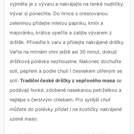
vyjměte je z vývaru a nakrájejte na tenké nudličky.
Vývar si ponechte. Do hrnce s orestovanou
zeleninou přidejte mletou papriku, kmín a
majoránku, krátce opečte a zalijte vývarem z
drštěk. Přiveďte k varu a přidejte nakrájené dršťky.
Vařte na mírném ohni ještě asi 30 minut, dokud
dršťková polévka nezhoustne. Nakonec dochuťte
solí, pepřem a podle chuti i česnekem utřeným se
solí.
Tradiční české dršťky z vepřového masa
se
podávají horké, zdobené nasekanou petrželkou a
nejlépe s čerstvým chlebem.
Pro sytější chuť
můžete do polévky přidat i na kostičky nakrájené
uzené maso.