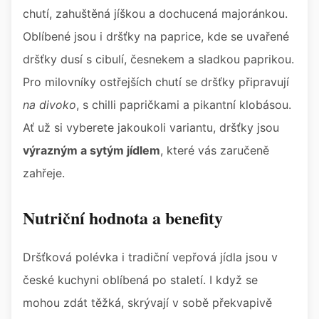
chutí, zahuštěná jíškou a dochucená majoránkou.
Oblíbené jsou i dršťky na paprice, kde se uvařené
dršťky dusí s cibulí, česnekem a sladkou paprikou.
Pro milovníky ostřejších chutí se dršťky připravují
na divoko
, s chilli papričkami a pikantní klobásou.
Ať už si vyberete jakoukoli variantu, dršťky jsou
výrazným a sytým jídlem
, které vás zaručeně
zahřeje.
Nutriční hodnota a benefity
Dršťková polévka i tradiční vepřová jídla jsou v
české kuchyni oblíbená po staletí. I když se
mohou zdát těžká, skrývají v sobě překvapivě