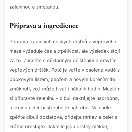
zeleninou a smetanou.
Příprava a ingredience
Příprava tradičních českých dršťků z vepřového
masa vyžaduje čas a trpělivost, ale výsledek stojí
za to. Začněte s důkladným očištěním a omytím
vepřových drštěk. Poté je vařte v osolené vodě s
bobkovým listem, pepřem a novým kořením do
změknutí, což může trvat i několik hodin. Mezitím
si připravte zeleninu – cibuli nakrájejte nadrobno,
mrkev a celer nastrouhejte nahrubo. Na sádle
zpěňte cibuli dozlatova, přidejte mrkev a celer a
krátce orestujte. Jakmile jsou dršťky měkké,