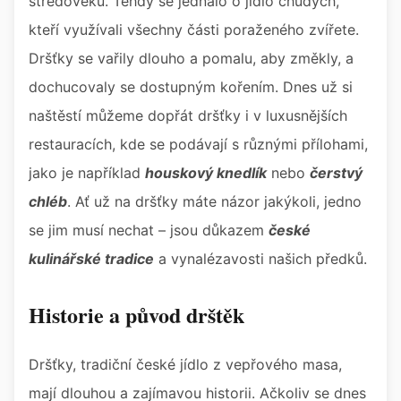
středověku. Tehdy se jednalo o jídlo chudých,
kteří využívali všechny části poraženého zvířete.
Dršťky se vařily dlouho a pomalu, aby změkly, a
dochucovaly se dostupným kořením. Dnes už si
naštěstí můžeme dopřát dršťky i v luxusnějších
restauracích, kde se podávají s různými přílohami,
jako je například
houskový knedlík
nebo
čerstvý
chléb
. Ať už na dršťky máte názor jakýkoli, jedno
se jim musí nechat – jsou důkazem
české
kulinářské tradice
a vynalézavosti našich předků.
Historie a původ drštěk
Dršťky, tradiční české jídlo z vepřového masa,
mají dlouhou a zajímavou historii. Ačkoliv se dnes