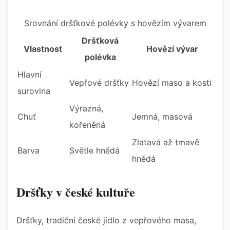
Srovnání dršťkové polévky s hovězím vývarem
Dršťková
Vlastnost
Hovězí vývar
polévka
Hlavní
Vepřové dršťky
Hovězí maso a kosti
surovina
Výrazná,
Chuť
Jemná, masová
kořeněná
Zlatavá až tmavě
Barva
Světle hnědá
hnědá
Dršťky v české kultuře
Dršťky, tradiční české jídlo z vepřového masa,