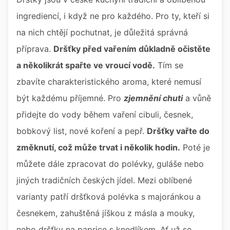
ingrediencí, i když ne pro každého. Pro ty, kteří si
na nich chtějí pochutnat, je důležitá správná
příprava.
Dršťky před vařením důkladně očistěte
a několikrát spařte ve vroucí vodě.
Tím se
zbavíte charakteristického aroma, které nemusí
být každému příjemné. Pro
zjemnění chuti
a vůně
přidejte do vody během vaření cibuli, česnek,
bobkový list, nové koření a pepř.
Dršťky vařte do
změknutí, což může trvat i několik hodin.
Poté je
můžete dále zpracovat do polévky, guláše nebo
jiných tradičních českých jídel. Mezi oblíbené
varianty patří dršťková polévka s majoránkou a
česnekem, zahuštěná jíškou z másla a mouky,
nebo dršťky na paprice s knedlíkem. Ať už se