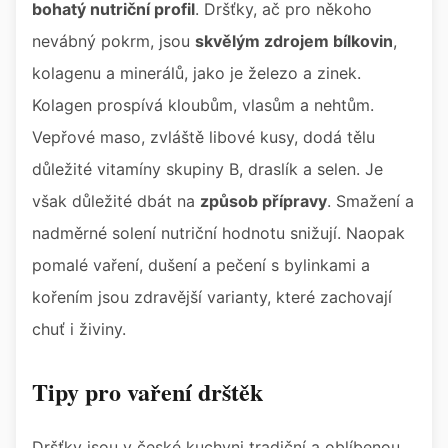
bohatý nutriční profil
. Dršťky, ač pro někoho
nevábný pokrm, jsou
skvělým zdrojem bílkovin
,
kolagenu a minerálů, jako je železo a zinek.
Kolagen prospívá kloubům, vlasům a nehtům.
Vepřové maso, zvláště libové kusy, dodá tělu
důležité vitamíny skupiny B, draslík a selen. Je
však důležité dbát na
způsob přípravy
. Smažení a
nadměrné solení nutriční hodnotu snižují. Naopak
pomalé vaření, dušení a pečení s bylinkami a
kořením jsou zdravější varianty, které zachovají
chuť i živiny.
Tipy pro vaření drštěk
Dršťky jsou v české kuchyni tradiční a oblíbenou