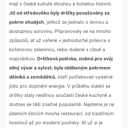
mají v české kultuře dlouhou a bohatou historii.
Již od středověku byly dršťky považovány za
pokrm chudých
, jelikož se jednalo o levnou a
dostupnou surovinu. Připravovaly se na mnoho
způsobů, ať už vařené v jednoduché polévce s
kořenovou zeleninou, nebo dušené s cibulí a
majoránkou.
Dršťková polévka, známá pro svůj
silný vývar a sytost, byla oblíbeným pokrmem
dělníků a zemědělců
, kteří potřebovali vydatné
jídlo pro doplnění energie. V průběhu staletí se
dršťky staly nedílnou součástí české kuchyně a
dodnes se těší značné popularitě.
Najdeme je na
jídelních lístcích mnoha restaurací, od tradičních
hostinců až po moderní podniky.
Ať už si je