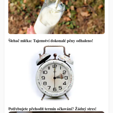
Šlehač mléka: Tajemství dokonalé pěny odhaleno!
Potřebujete přehodit termín očkování? Žádný stres!