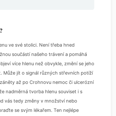
?
enu ve své stolici. Není třeba hned
běžnou součástí našeho trávení a pomáhá
objeví více hlenu než obvykle, změní se jeho
. Může jít o signál různých střevních potíží
í záněty až po Crohnovu nemoc či ulcerózní
že nadměrná tvorba hlenu souviset i s
d vás tedy změny v množství nebo
poraďte se svým lékařem. Ten nejlépe