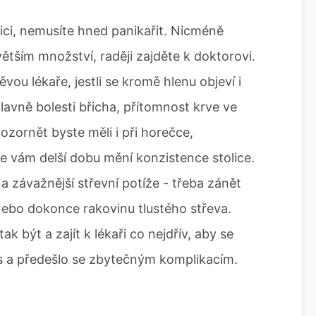
ici, nemusíte hned panikařit. Nicméně
ětším množství, raději zajděte k doktorovi.
ou lékaře, jestli se kromě hlenu objeví i
hlavně bolesti břicha, přítomnost krve ve
ozornět byste měli i při horečce,
e vám delší dobu mění konzistence stolice.
 závažnější střevní potíže - třeba zánět
nebo dokonce rakovinu tlustého střeva.
ak být a zajít k lékaři co nejdřív, aby se
 a předešlo se zbytečným komplikacím.