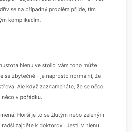
 dřív se na případný problém přijde, tím
čným komplikacím.
hustota hlenu ve stolici vám toho může
e se zbytečně - je naprosto normální, že
e střeva. Ale když zaznamenáte, že se něco
í něco v pořádku.
amená. Horší je to se žlutým nebo zeleným
radši zajděte k doktorovi. Jestli v hlenu