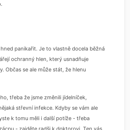
.
 hned panikařit. Je to vlastně docela běžná
vářejí ochranný hlen, který usnadňuje
y. Občas se ale může stát, že hlenu
o, třeba že jsme změnili jídelníček,
nějaká střevní infekce. Kdyby se vám ale
ste k tomu měli i další potíže - třeba
zácpu - zajděte radši k doktorovi. Ten vás