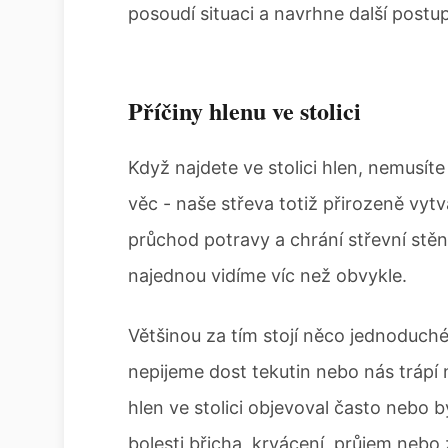
posoudí situaci a navrhne další postup
Příčiny hlenu ve stolici
Když najdete ve stolici hlen, nemusíte
věc - naše střeva totiž přirozeně vyt
průchod potravy a chrání střevní stěn
najednou vidíme víc než obvykle.
Většinou za tím stojí něco jednoduchéh
nepijeme dost tekutin nebo nás trápí 
hlen ve stolici objevoval často nebo by
bolesti břicha, krvácení, průjem nebo 