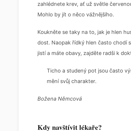
zahlédnete krev, ať už světle červeno
Mohlo by jít o něco vážnějšího.
Koukněte se taky na to, jak je hlen h
dost. Naopak řídký hlen často chodí 
jistí a máte obavy, zajděte radši k dokt
Ticho a studený pot jsou často vým
mění svůj charakter.
Božena Němcová
Kdy navštívit lékaře?