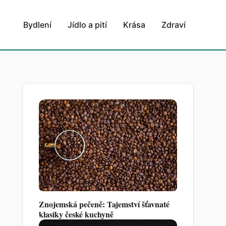
Bydlení
Jídlo a pití
Krása
Zdraví
Znojemská pečeně: Tajemství šťavnaté
klasiky české kuchyně