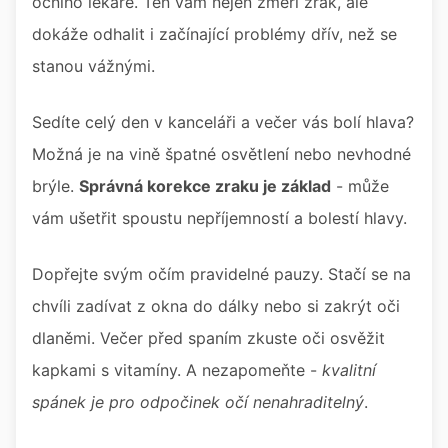
očního lékaře. Ten vám nejen změří zrak, ale
dokáže odhalit i začínající problémy dřív, než se
stanou vážnými.
Sedíte celý den v kanceláři a večer vás bolí hlava?
Možná je na vině špatné osvětlení nebo nevhodné
brýle.
Správná korekce zraku je základ
- může
vám ušetřit spoustu nepříjemností a bolestí hlavy.
Dopřejte svým očím pravidelné pauzy. Stačí se na
chvíli zadívat z okna do dálky nebo si zakrýt oči
dlaněmi. Večer před spaním zkuste oči osvěžit
kapkami s vitamíny. A nezapomeňte -
kvalitní
spánek je pro odpočinek očí nenahraditelný
.