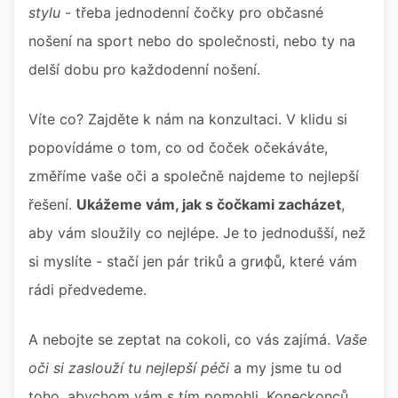
stylu
- třeba jednodenní čočky pro občasné
nošení na sport nebo do společnosti, nebo ty na
delší dobu pro každodenní nošení.
Víte co? Zajděte k nám na konzultaci. V klidu si
popovídáme o tom, co od čoček očekáváte,
změříme vaše oči a společně najdeme to nejlepší
řešení.
Ukážeme vám, jak s čočkami zacházet
,
aby vám sloužily co nejlépe. Je to jednodušší, než
si myslíte - stačí jen pár triků a grифů, které vám
rádi předvedeme.
A nebojte se zeptat na cokoli, co vás zajímá.
Vaše
oči si zaslouží tu nejlepší péči
a my jsme tu od
toho, abychom vám s tím pomohli. Koneckonců,