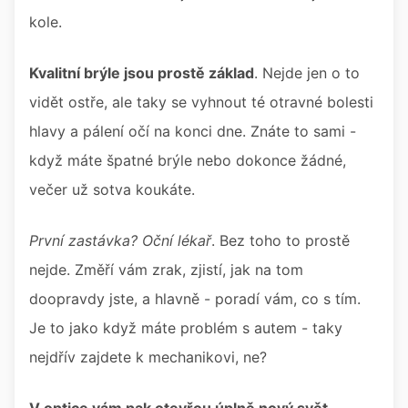
kole.
Kvalitní brýle jsou prostě základ
. Nejde jen o to
vidět ostře, ale taky se vyhnout té otravné bolesti
hlavy a pálení očí na konci dne. Znáte to sami -
když máte špatné brýle nebo dokonce žádné,
večer už sotva koukáte.
První zastávka? Oční lékař
. Bez toho to prostě
nejde. Změří vám zrak, zjistí, jak na tom
doopravdy jste, a hlavně - poradí vám, co s tím.
Je to jako když máte problém s autem - taky
nejdřív zajdete k mechanikovi, ne?
V optice vám pak otevřou úplně nový svět
.