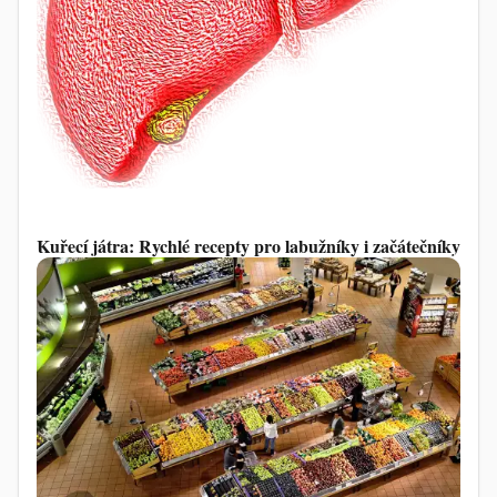
Kuřecí játra: Rychlé recepty pro labužníky i začátečníky