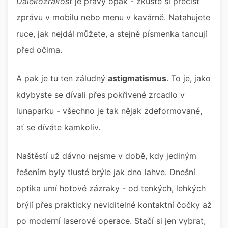
Dalekozrakost
je pravý opak - zkuste si přečíst
zprávu v mobilu nebo menu v kavárně. Natahujete
ruce, jak nejdál můžete, a stejně písmenka tancují
před očima.
A pak je tu ten záludný
astigmatismus
. To je, jako
kdybyste se dívali přes pokřivené zrcadlo v
lunaparku - všechno je tak nějak zdeformované,
ať se díváte kamkoliv.
Naštěstí už dávno nejsme v době, kdy jediným
řešením byly tlusté brýle jak dno lahve. Dnešní
optika umí hotové zázraky - od tenkých, lehkých
brýlí přes prakticky neviditelné kontaktní čočky až
po moderní laserové operace. Stačí si jen vybrat,