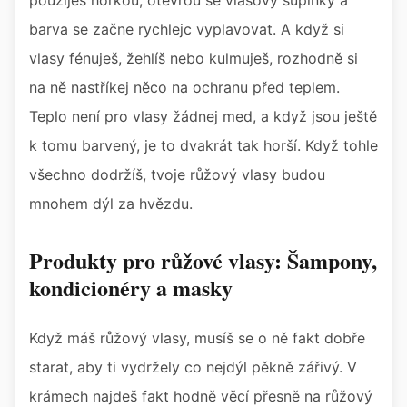
použiješ horkou, otevřou se vlasový šupinky a
barva se začne rychlejc vyplavovat. A když si
vlasy fénuješ, žehlíš nebo kulmuješ, rozhodně si
na ně nastříkej něco na ochranu před teplem.
Teplo není pro vlasy žádnej med, a když jsou ještě
k tomu barvený, je to dvakrát tak horší. Když tohle
všechno dodržíš, tvoje růžový vlasy budou
mnohem dýl za hvězdu.
Produkty pro růžové vlasy: Šampony,
kondicionéry a masky
Když máš růžový vlasy, musíš se o ně fakt dobře
starat, aby ti vydržely co nejdýl pěkně zářivý. V
krámech najdeš fakt hodně věcí přesně na růžový