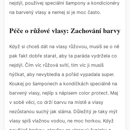
nejdýl, používej speciální šampony a kondicionéry
na barvený vlasy a nemej si je moc často.
Péče o růžové vlasy: Zachování barvy
Když si chceš dát na vlasy růžovou, musíš se o ně
pak fakt dobře starat, aby ta paráda vydržela co
nejdýl. Čím víc růžová svítí, tím víc ji musíš
hýčkat, aby nevybledla a pořád vypadala super.
Koukej po šamponech a kondíčkách speciálně na
barvený vlasy, nejlíp s nápisem color protect. Maj
v sobě věci, co drží barvu na místě a vlasy
nezůstanou suchý jak sláma. Důležitý je taky mýt
vlasy spíš vlažnou vodou, ne moc horkou. Když