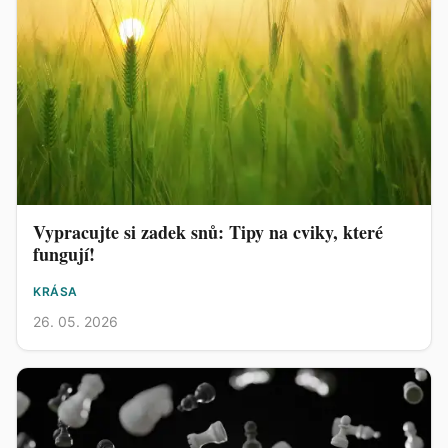
Vypracujte si zadek snů: Tipy na cviky, které
fungují!
KRÁSA
26. 05. 2026