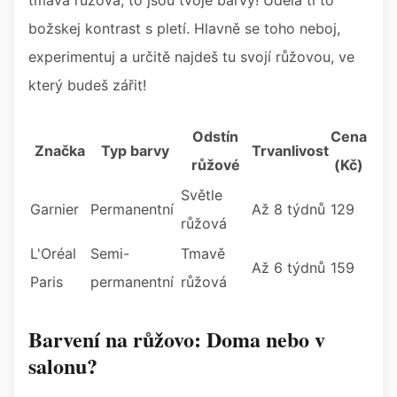
tmavá růžová, to jsou tvoje barvy! Udělá ti to
božskej kontrast s pletí. Hlavně se toho neboj,
experimentuj a určitě najdeš tu svojí růžovou, ve
který budeš zářit!
Odstín
Cena
Značka
Typ barvy
Trvanlivost
růžové
(Kč)
Světle
Garnier
Permanentní
Až 8 týdnů
129
růžová
L'Oréal
Semi-
Tmavě
Až 6 týdnů
159
Paris
permanentní
růžová
Barvení na růžovo: Doma nebo v
salonu?