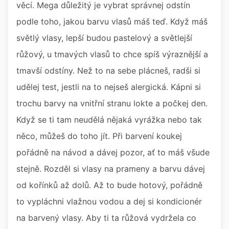
věcí. Mega důležitý je vybrat správnej odstín
podle toho, jakou barvu vlasů máš teď. Když máš
světlý vlasy, lepší budou pastelový a světlejší
růžový, u tmavých vlasů to chce spíš výraznější a
tmavší odstíny. Než to na sebe plácneš, radši si
udělej test, jestli na to nejseš alergická. Kápni si
trochu barvy na vnitřní stranu lokte a počkej den.
Když se ti tam neudělá nějaká vyrážka nebo tak
něco, můžeš do toho jít. Při barvení koukej
pořádně na návod a dávej pozor, ať to máš všude
stejně. Rozděl si vlasy na prameny a barvu dávej
od kořínků až dolů. Až to bude hotový, pořádně
to vypláchni vlažnou vodou a dej si kondicionér
na barvený vlasy. Aby ti ta růžová vydržela co