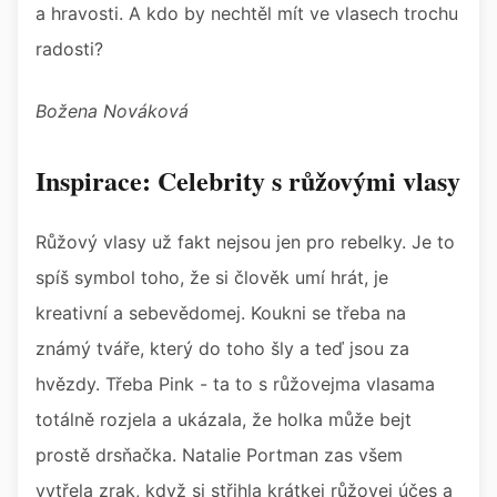
a hravosti. A kdo by nechtěl mít ve vlasech trochu
radosti?
Božena Nováková
Inspirace: Celebrity s růžovými vlasy
Růžový vlasy už fakt nejsou jen pro rebelky. Je to
spíš symbol toho, že si člověk umí hrát, je
kreativní a sebevědomej. Koukni se třeba na
známý tváře, který do toho šly a teď jsou za
hvězdy. Třeba Pink - ta to s růžovejma vlasama
totálně rozjela a ukázala, že holka může bejt
prostě drsňačka. Natalie Portman zas všem
vytřela zrak, když si střihla krátkej růžovej účes a