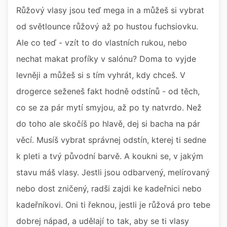
Růžový vlasy jsou teď mega in a můžeš si vybrat
od světlounce růžový až po hustou fuchsiovku.
Ale co teď - vzít to do vlastních rukou, nebo
nechat makat profíky v salónu? Doma to vyjde
levněji a můžeš si s tím vyhrát, kdy chceš. V
drogerce seženeš fakt hodně odstínů - od těch,
co se za pár mytí smyjou, až po ty natvrdo. Než
do toho ale skočíš po hlavě, dej si bacha na pár
věcí. Musíš vybrat správnej odstín, kterej ti sedne
k pleti a tvý původní barvě. A koukni se, v jakým
stavu máš vlasy. Jestli jsou odbarvený, melírovaný
nebo dost zničený, radši zajdi ke kadeřnici nebo
kadeřníkovi. Oni ti řeknou, jestli je růžová pro tebe
dobrej nápad, a udělají to tak, aby se ti vlasy