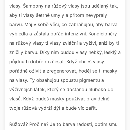
vlasy. Šampony na růžový vlasy jsou udělaný tak,
aby ti vlasy šetrně umyly a přitom nevypraly
barvu. Maj v sobě věci, co zabraňujou, aby barva
vybledla a zůstala pořád intenzivní. Kondicionéry
na růžový vlasy ti vlasy zvláční a vyživí, aniž by ti
zničily barvu. Díky nim budou vlasy hebký, lesklý a
půjdou ti dobře rozčesat. Když chceš vlasy
pořádně oživit a zregenerovat, hoděj se ti masky
na vlasy. Ty obsahujou spoustu pigmentů a
výživnejch látek, který se dostanou hluboko do
vlasů. Když budeš masky používat pravidelně,
tvoje růžová vydrží dýl a bude víc zářit.
Růžová? Proč ne? Je to barva radosti, optimismu