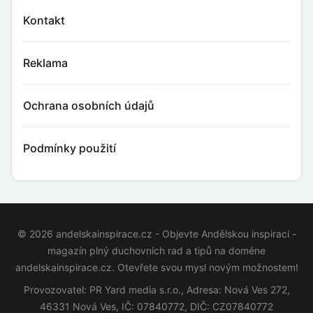
Kontakt
Reklama
Ochrana osobních údajů
Podmínky použití
© 2026 andelskainspirace.cz - Objevte Andělskou inspiraci -
magazín plný duchovních rad a tipů na doméne
andelskainspirace.cz. Otevřete svou mysl novým možnostem!
Provozovatel: PR Yard media s.r.o., Adresa: Nová Ves 272,
46331 Nová Ves, IČ: 07840772, DIČ: CZ07840772