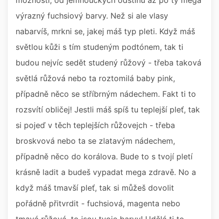
možností, od jemňoučkých odstínů až po ty mega
výrazný fuchsiový barvy. Než si ale vlasy
nabarvíš, mrkni se, jakej máš typ pleti. Když máš
světlou kůži s tím studeným podtónem, tak ti
budou nejvíc sedět studený růžový - třeba taková
světlá růžová nebo ta roztomilá baby pink,
případně něco se stříbrným nádechem. Fakt ti to
rozsvítí obličej! Jestli máš spíš tu teplejší pleť, tak
si pojeď v těch teplejších růžovejch - třeba
broskvová nebo ta se zlatavým nádechem,
případně něco do korálova. Bude to s tvojí pletí
krásně ladit a budeš vypadat mega zdravě. No a
když máš tmavší pleť, tak si můžeš dovolit
pořádně přitvrdit - fuchsiová, magenta nebo