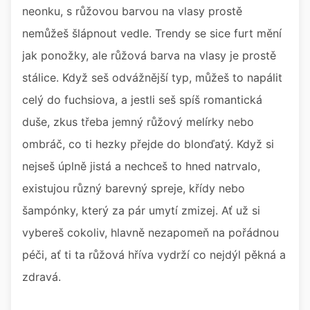
neonku, s růžovou barvou na vlasy prostě
nemůžeš šlápnout vedle. Trendy se sice furt mění
jak ponožky, ale růžová barva na vlasy je prostě
stálice. Když seš odvážnější typ, můžeš to napálit
celý do fuchsiova, a jestli seš spíš romantická
duše, zkus třeba jemný růžový melírky nebo
ombráč, co ti hezky přejde do blonďatý. Když si
nejseš úplně jistá a nechceš to hned natrvalo,
existujou různý barevný spreje, křídy nebo
šampónky, který za pár umytí zmizej. Ať už si
vybereš cokoliv, hlavně nezapomeň na pořádnou
péči, ať ti ta růžová hříva vydrží co nejdýl pěkná a
zdravá.