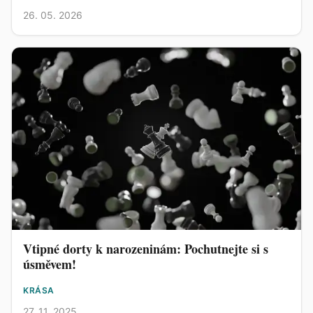
26. 05. 2026
Vtipné dorty k narozeninám: Pochutnejte si s
úsměvem!
KRÁSA
27. 11. 2025