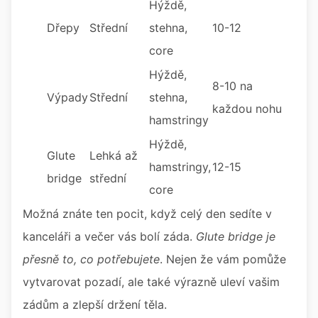
Hýždě,
Dřepy
Střední
stehna,
10-12
core
Hýždě,
8-10 na
Výpady
Střední
stehna,
každou nohu
hamstringy
Hýždě,
Glute
Lehká až
hamstringy,
12-15
bridge
střední
core
Možná znáte ten pocit, když celý den sedíte v
kanceláři a večer vás bolí záda.
Glute bridge je
přesně to, co potřebujete
. Nejen že vám pomůže
vytvarovat pozadí, ale také výrazně uleví vašim
zádům a zlepší držení těla.