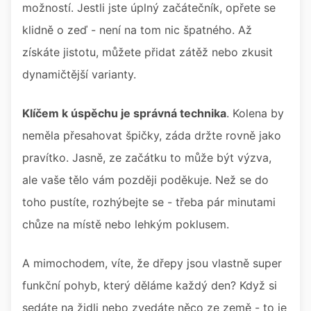
možností. Jestli jste úplný začátečník, opřete se
klidně o zeď - není na tom nic špatného. Až
získáte jistotu, můžete přidat zátěž nebo zkusit
dynamičtější varianty.
Klíčem k úspěchu je správná technika
. Kolena by
neměla přesahovat špičky, záda držte rovně jako
pravítko. Jasně, ze začátku to může být výzva,
ale vaše tělo vám později poděkuje. Než se do
toho pustíte, rozhýbejte se - třeba pár minutami
chůze na místě nebo lehkým poklusem.
A mimochodem, víte, že dřepy jsou vlastně super
funkční pohyb, který děláme každý den? Když si
sedáte na židli nebo zvedáte něco ze země - to je