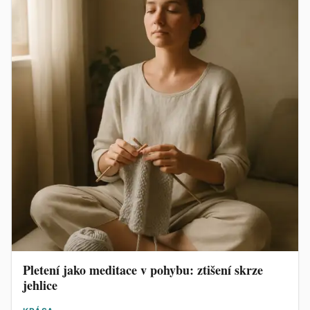
Pletení jako meditace v pohybu: ztišení skrze
jehlice