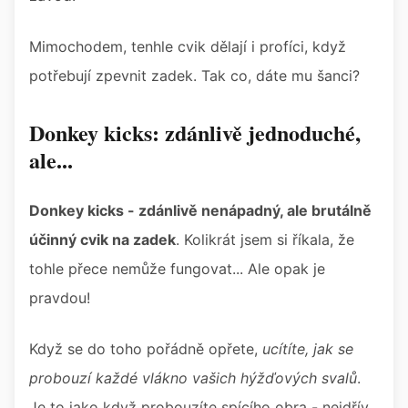
Mimochodem, tenhle cvik dělají i profíci, když
potřebují zpevnit zadek. Tak co, dáte mu šanci?
Donkey kicks: zdánlivě jednoduché,
ale...
Donkey kicks - zdánlivě nenápadný, ale brutálně
účinný cvik na zadek
. Kolikrát jsem si říkala, že
tohle přece nemůže fungovat... Ale opak je
pravdou!
Když se do toho pořádně opřete,
ucítíte, jak se
probouzí každé vlákno vašich hýžďových svalů
.
Je to jako když probouzíte spícího obra - nejdřív