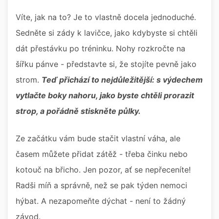
Víte, jak na to? Je to vlastně docela jednoduché.
Sedněte si zády k lavičce, jako kdybyste si chtěli
dát přestávku po tréninku. Nohy rozkročte na
šířku pánve - představte si, že stojíte pevně jako
strom.
Teď přichází to nejdůležitější: s výdechem
vytlačte boky nahoru, jako byste chtěli prorazit
strop, a pořádně stiskněte půlky.
Ze začátku vám bude stačit vlastní váha, ale
časem můžete přidat zátěž - třeba činku nebo
kotouč na břicho. Jen pozor, ať se nepřeceníte!
Radši míň a správně, než se pak týden nemoci
hýbat. A nezapomeňte dýchat - není to žádný
závod.