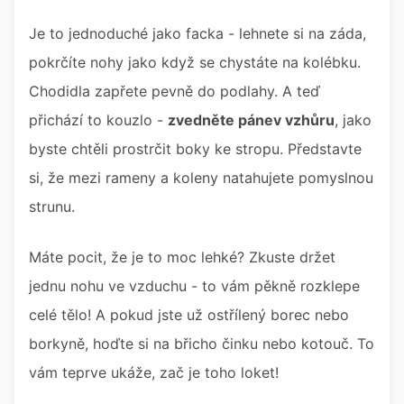
Je to jednoduché jako facka - lehnete si na záda,
pokrčíte nohy jako když se chystáte na kolébku.
Chodidla zapřete pevně do podlahy. A teď
přichází to kouzlo -
zvedněte pánev vzhůru
, jako
byste chtěli prostrčit boky ke stropu. Představte
si, že mezi rameny a koleny natahujete pomyslnou
strunu.
Máte pocit, že je to moc lehké? Zkuste držet
jednu nohu ve vzduchu - to vám pěkně rozklepe
celé tělo! A pokud jste už ostřílený borec nebo
borkyně, hoďte si na břicho činku nebo kotouč. To
vám teprve ukáže, zač je toho loket!