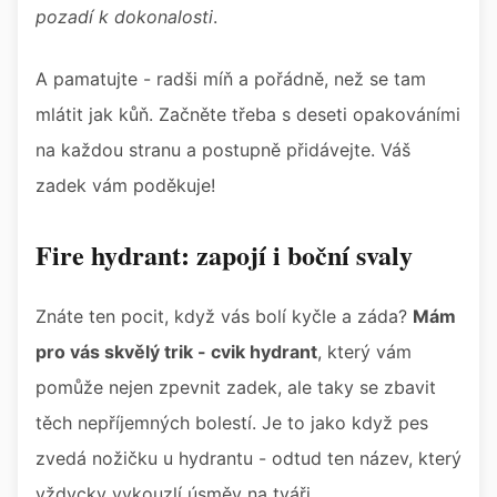
pozadí k dokonalosti
.
A pamatujte - radši míň a pořádně, než se tam
mlátit jak kůň. Začněte třeba s deseti opakováními
na každou stranu a postupně přidávejte. Váš
zadek vám poděkuje!
Fire hydrant: zapojí i boční svaly
Znáte ten pocit, když vás bolí kyčle a záda?
Mám
pro vás skvělý trik - cvik hydrant
, který vám
pomůže nejen zpevnit zadek, ale taky se zbavit
těch nepříjemných bolestí. Je to jako když pes
zvedá nožičku u hydrantu - odtud ten název, který
vždycky vykouzlí úsměv na tváři.