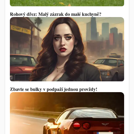
Rohový dřez: Malý zázrak do malé kuchyně?
Zbavte se bulky v podpaží jednou provždy!