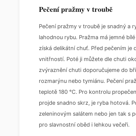
Pečení pražmy v troubě
Pečení pražmy v troubě je snadný a ry
lahodnou rybu. Pražma má jemné bílé 
získá delikátní chuť. Před pečením je d
vnitřností. Poté ji můžete dle chuti o
zvýraznění chuti doporučujeme do břiš
rozmarýnu nebo tymiánu. Pečení praž
teplotě 180 °C. Pro kontrolu propeče
projde snadno skrz, je ryba hotová. 
zeleninovým salátem nebo jen tak s 
pro slavnostní oběd i lehkou večeři.