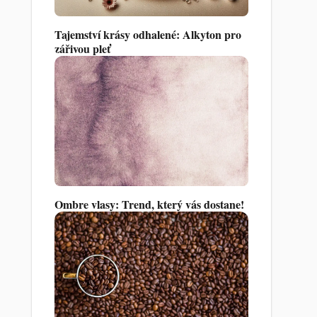
Tajemství krásy odhalené: Alkyton pro
zářivou pleť
Ombre vlasy: Trend, který vás dostane!