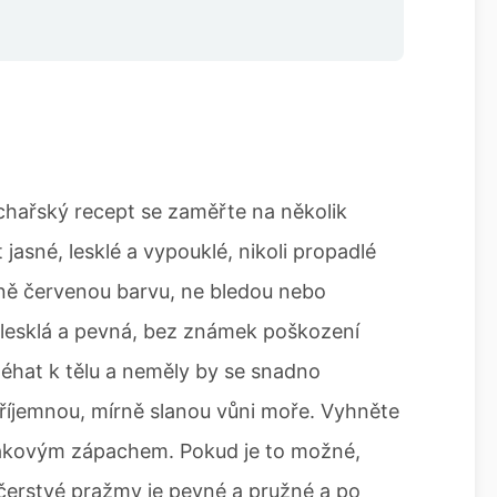
chařský recept se zaměřte na několik
jasné, lesklé a vypouklé, nikoli propadlé
ně červenou barvu, ne bledou nebo
lesklá a pevná, bez známek poškození
léhat k tělu a neměly by se snadno
říjemnou, mírně slanou vůni moře. Vyhněte
akovým zápachem. Pokud je to možné,
erstvé pražmy je pevné a pružné a po