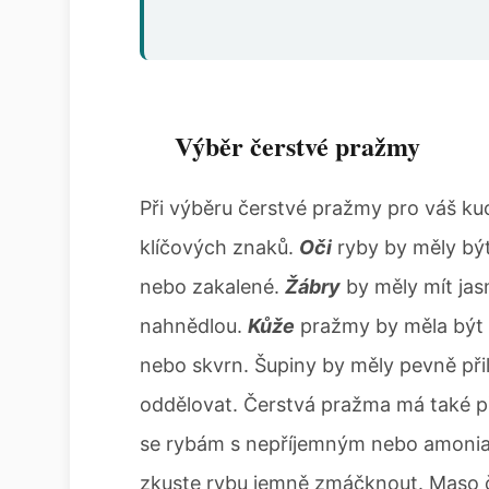
Výběr čerstvé pražmy
Při výběru čerstvé pražmy pro váš ku
klíčových znaků.
Oči
ryby by měly být 
nebo zakalené.
Žábry
by měly mít jas
nahnědlou.
Kůže
pražmy by měla být 
nebo skvrn. Šupiny by měly pevně při
oddělovat. Čerstvá pražma má také p
se rybám s nepříjemným nebo amoni
zkuste rybu jemně zmáčknout. Maso č