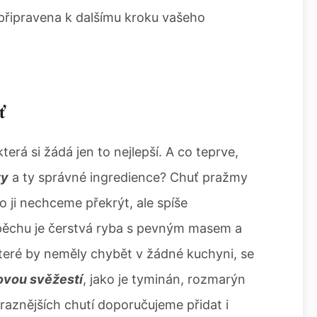
 připravena k dalšímu kroku vašeho
ť
terá si žádá jen to nejlepší. A co teprve,
ty
a ty správné ingredience? Chuť pražmy
o ji nechceme překrýt, ale spíše
pěchu je čerstvá ryba s pevným masem a
které by neměly chybět v žádné kuchyni, se
ovou svěžestí
, jako je tyminán, rozmarýn
raznějších chutí doporučujeme přidat i