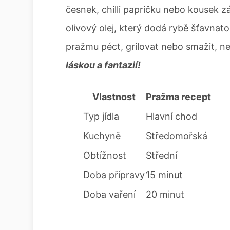
česnek, chilli papričku nebo kousek z
olivový olej, který dodá rybě šťavnat
pražmu péct, grilovat nebo smažit, n
láskou a fantazií!
Vlastnost
Pražma recept
Typ jídla
Hlavní chod
Kuchyně
Středomořská
Obtížnost
Střední
Doba přípravy
15 minut
Doba vaření
20 minut