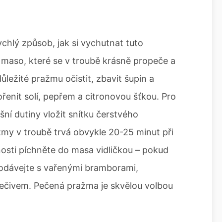
chlý způsob, jak si vychutnat tuto
maso, které se v troubě krásně propeče a
ůležité pražmu očistit, zbavit šupin a
kořenit solí, pepřem a citronovou šťkou. Pro
ní dutiny vložit snítku čerstvého
my v troubě trvá obvykle 20-25 minut při
nosti píchněte do masa vidličkou – pokud
Podávejte s vařenými bramborami,
pečivem. Pečená pražma je skvělou volbou