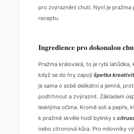
pro zvýraznění chuti. Nyní je pražma
receptu.
Ingredience pro dokonalou chu
Pražma královská, to je rybí lahůdka, k
když se do hry zapojí
špetka kreativi
je sama o sobě delikátní a jemná, prot
podtrhnout a zvýraznit. Základem ús
lesklýma očima. Kromě soli a pepře, 
k pražmě skvěle hodí bylinky s
citrus
nebo citronová kůra. Pro milovníky vý