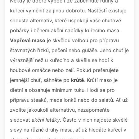
Někdy je dobré vybočit ze zaběhnuté rutiny a
kuřecí vyměnit za jinou dobrotu. Naštěstí existuje
spousta alternativ, které uspokojí vaše chuťové
pohárky i během akční nabídky kuřecího masa.
Vepřové maso
je skvělou volbou pro přípravu
šťavnatých řízků, pečení nebo guláše. Jeho chuť je
výraznější než u kuřecího a skvěle se hodí k
houbové omáčce nebo zelí. Pokud preferujete
jemnější chuť, sáhněte po
krůtě
. Krůtí maso je
dietní a obsahuje minimum tuku. Hodí se pro
přípravu steaků, medailonků nebo do salátů. Ať už
zvolíte jakoukoli alternativu, nezapomeňte
sledovat
akční letáky
. Často v nich najdete skvělé
slevy na různé druhy masa, ať už hledáte kuřecí v