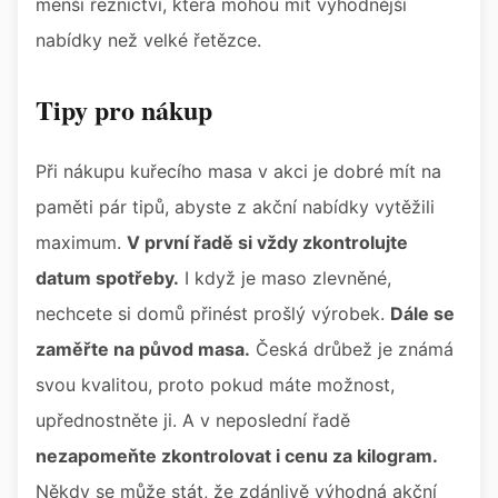
menší řeznictví, která mohou mít výhodnější
nabídky než velké řetězce.
Tipy pro nákup
Při nákupu kuřecího masa v akci je dobré mít na
paměti pár tipů, abyste z akční nabídky vytěžili
maximum.
V první řadě si vždy zkontrolujte
datum spotřeby.
I když je maso zlevněné,
nechcete si domů přinést prošlý výrobek.
Dále se
zaměřte na původ masa.
Česká drůbež je známá
svou kvalitou, proto pokud máte možnost,
upřednostněte ji. A v neposlední řadě
nezapomeňte zkontrolovat i cenu za kilogram.
Někdy se může stát, že zdánlivě výhodná akční