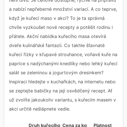
není divu. Je cenově dostupné, rychlé na přípravu
a nabízí nepřeberné množství variací. A co teprve,
když je kuřecí maso v akci? To je ta správná
chvíle vyzkoušet nové recepty a potěšit rodinu i
přátele. Akční nabídka kuřecího masa otevírá
dveře kulinářské fantazii. Co takhle šťavnaté
kuřecí řízky v křupavé strouhance, voňavé kuře na
paprice s nadýchanými knedlíky nebo lehký kuřecí
salát se zeleninou a jogurtovým dresinkem?
Inspiraci hledejte v kuchařkách, na internetu nebo
se zeptejte babičky na její osvědčený recept. Ať
už zvolíte jakoukoliv variantu, s kuřecím masem v
akci určitě nešlápnete vedle.
Druh kuřecího
Cena za kg
Platnost