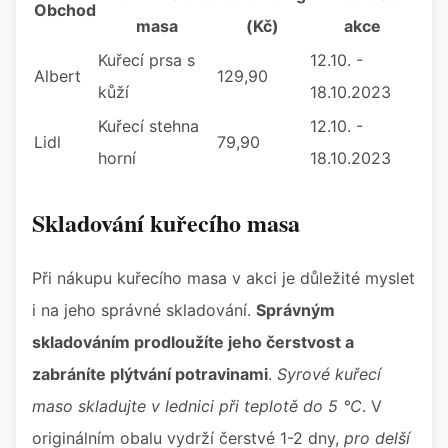
Obchod
masa
(Kč)
akce
Kuřecí prsa s
12.10. -
Albert
129,90
kůží
18.10.2023
Kuřecí stehna
12.10. -
Lidl
79,90
horní
18.10.2023
Skladování kuřecího masa
Při nákupu kuřecího masa v akci je důležité myslet
i na jeho správné skladování.
Správným
skladováním prodloužíte jeho čerstvost a
zabráníte plýtvání potravinami
.
Syrové kuřecí
maso skladujte v lednici při teplotě do 5 °C
. V
originálním obalu vydrží čerstvé 1-2 dny,
pro delší