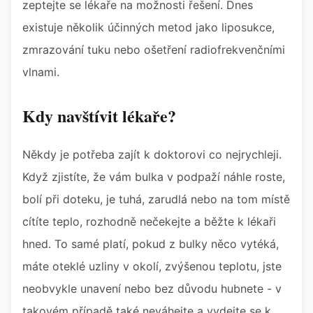
zeptejte se lékaře na možnosti řešení. Dnes
existuje několik účinných metod jako liposukce,
zmrazování tuku nebo ošetření radiofrekvenčními
vlnami.
Kdy navštívit lékaře?
Někdy je potřeba zajít k doktorovi co nejrychleji.
Když zjistíte, že vám bulka v podpaží náhle roste,
bolí při doteku, je tuhá, zarudlá nebo na tom místě
cítíte teplo, rozhodně nečekejte a běžte k lékaři
hned. To samé platí, pokud z bulky něco vytéká,
máte oteklé uzliny v okolí, zvýšenou teplotu, jste
neobvykle unavení nebo bez důvodu hubnete - v
takovém případě také neváhejte a vydejte se k