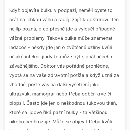
Když objevíte bulku v podpaží, neměli byste to
brát na lehkou váhu a raději zajít k doktorovi. Ten
nejlíp pozná, o co přesně jde a vyloučí případné
vážné problémy. Taková bulka může znamenat
ledacos - někdy jde jen o zvětšené uzliny kvůli
nějaké infekci, jindy to může být signál něčeho
závažnějšího. Doktor vás pořádně prohlédne,
vyptá se na vaše zdravotní potíže a když uzná za
vhodné, pošle vás na další vyšetření jako
ultrazvuk, mamograf nebo třeba odběr krve či
biopsii. Často jde jen o neškodnou tukovou tkáň,
které se lidově říká pažní bulky - ta většinou
nikoho neohrožuje. Může se objevit třeba kvůli