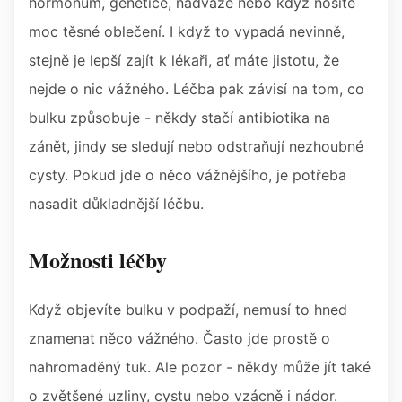
hormonům, genetice, nadváze nebo když nosíte
moc těsné oblečení. I když to vypadá nevinně,
stejně je lepší zajít k lékaři, ať máte jistotu, že
nejde o nic vážného. Léčba pak závisí na tom, co
bulku způsobuje - někdy stačí antibiotika na
zánět, jindy se sledují nebo odstraňují nezhoubné
cysty. Pokud jde o něco vážnějšího, je potřeba
nasadit důkladnější léčbu.
Možnosti léčby
Když objevíte bulku v podpaží, nemusí to hned
znamenat něco vážného. Často jde prostě o
nahromaděný tuk. Ale pozor - někdy může jít také
o zvětšené uzliny, cystu nebo vzácně i nádor.