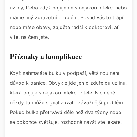
uzliny, třeba když bojujeme s nějakou infekcí nebo
máme jiný zdravotní problém. Pokud vás to trápí
nebo máte obavy, zajděte radši k doktorovi, ať
víte, na čem jste.
Příznaky a komplikace
Když nahmatáte bulku v podpaží, většinou není
důvod k panice. Obvykle jde jen o zduřelou uzlinu,
která bojuje s nějakou infekcí v těle. Nicméně
někdy to může signalizovat i závažnější problém.
Pokud bulka přetrvává déle než dva týdny nebo
se dokonce zvětšuje, rozhodně navštivte lékaře.