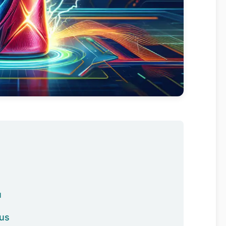
ů
mus