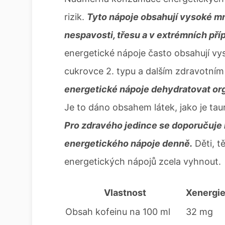
rizik.
Tyto nápoje obsahují vysoké mn
nespavosti, třesu a v extrémních př
energetické nápoje často obsahují vys
cukrovce 2. typu a dalším zdravotní
energetické nápoje dehydratovat orga
Je to dáno obsahem látek, jako je taur
Pro zdravého jedince se doporučuj
energetického nápoje denně.
Děti, t
energetických nápojů zcela vyhnout.
Vlastnost
Xenergi
Obsah kofeinu na 100 ml
32 mg