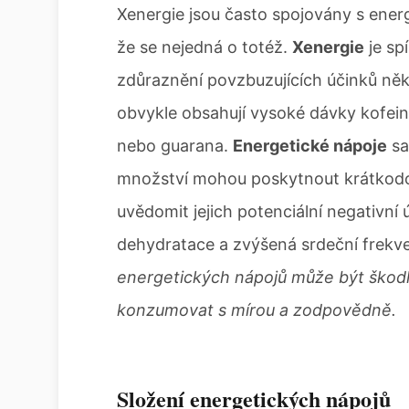
Xenergie jsou často spojovány s energe
že se nejedná o totéž.
Xenergie
je sp
zdůraznění povzbuzujících účinků něk
obvykle obsahují vysoké dávky kofeinu,
nebo guarana.
Energetické nápoje
sa
množství mohou poskytnout krátkodobý
uvědomit jejich potenciální negativní 
dehydratace a zvýšená srdeční frekv
energetických nápojů může být škodliv
konzumovat s mírou a zodpovědně.
Složení energetických nápojů