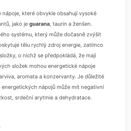
é nápoje, které obvykle obsahují vysoké
antů, jako je
guarana
, taurin a ženšen.
ového systému, který může dočasně zvýšit
oskytuje tělu rychlý zdroj energie, zatímco
složky, o nichž se předpokládá, že mají
ových složek mohou energetické nápoje
arviva, aromata a konzervanty. Je důležité
energetických nápojů může mít negativní
zkost, srdeční arytmie a dehydratace.
s