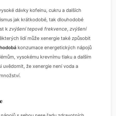
vysoké dávky kofeinu, cukru a dalších
nismus jak krátkodobé, tak dlouhodobé
st k
zvýšení tepové frekvence
,
zvýšení
některých lidí může xenergie také způsobit
hodobá
konzumace energetických nápojů
blémům, vysokému krevnímu tlaku a dalším
i uvědomit, že xenergie není voda a
množství.
e
ápojů s sebou nese řadu zdravotních