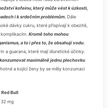
ožství kofeinu, který může vést k úzkosti,
ípadech i k srdečním problémům.
Dále
oké dávky cukru, které přispívají k obezitě,
m komplikacím.
Kromě toho mohou
nismus, a to i přes to, že obsahují vodu.
in a guarana, které mají diuretické účinky.
e konzumovat maximálně jednu plechovku
ěhotné a kojící ženy by se měly konzumaci
e
Red Bull
32 mg