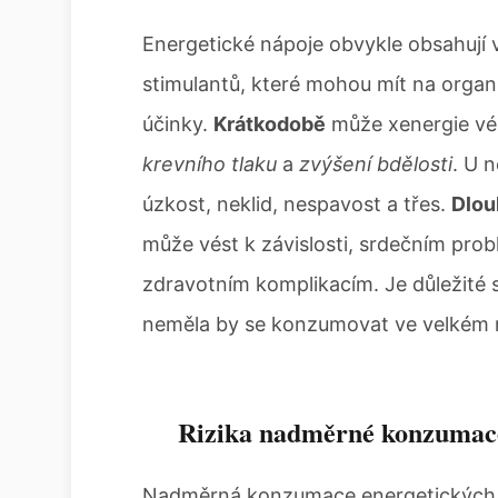
Energetické nápoje obvykle obsahují 
stimulantů, které mohou mít na orga
účinky.
Krátkodobě
může xenergie vé
krevního tlaku
a
zvýšení bdělosti
. U 
úzkost, neklid, nespavost a třes.
Dlou
může vést k závislosti, srdečním pro
zdravotním komplikacím. Je důležité s
neměla by se konzumovat ve velkém 
Rizika nadměrné konzumac
Nadměrná konzumace energetických n