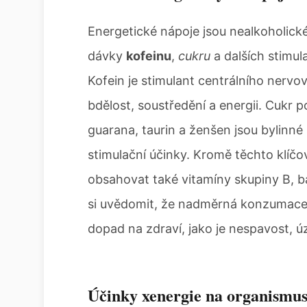
Energetické nápoje jsou nealkoholick
dávky
kofeinu
,
cukru
a dalších stimul
Kofein je stimulant centrálního nerv
bdělost, soustředění a energii. Cukr p
guarana, taurin a ženšen jsou bylinné 
stimulační účinky. Kromě těchto klíč
obsahovat také vitamíny skupiny B, b
si uvědomit, že nadměrná konzumace 
dopad na zdraví, jako je nespavost, ú
Účinky xenergie na organismu