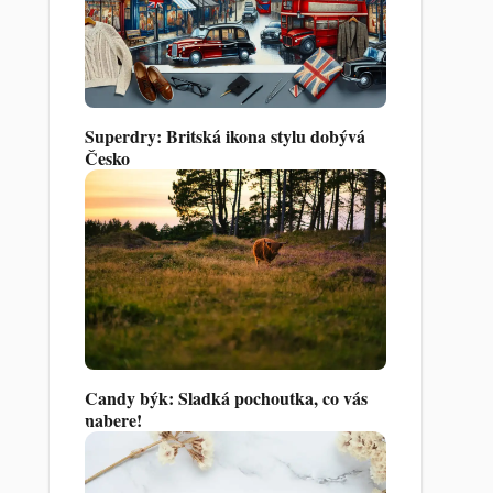
Superdry: Britská ikona stylu dobývá
Česko
Candy býk: Sladká pochoutka, co vás
nabere!