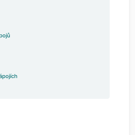
pojů
ápojích