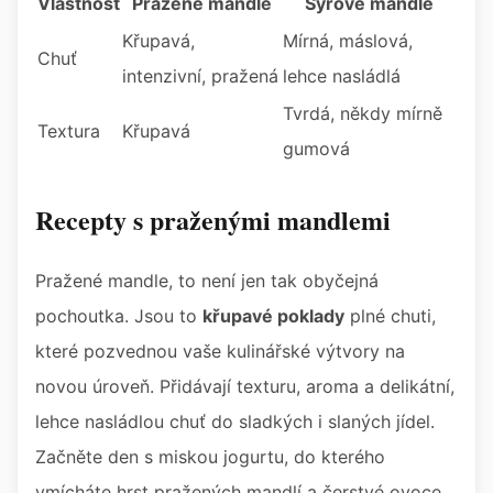
Vlastnost
Pražené mandle
Syrové mandle
Křupavá,
Mírná, máslová,
Chuť
intenzivní, pražená
lehce nasládlá
Tvrdá, někdy mírně
Textura
Křupavá
gumová
Recepty s praženými mandlemi
Pražené mandle, to není jen tak obyčejná
pochoutka. Jsou to
křupavé poklady
plné chuti,
které pozvednou vaše kulinářské výtvory na
novou úroveň. Přidávají texturu, aroma a delikátní,
lehce nasládlou chuť do sladkých i slaných jídel.
Začněte den s miskou jogurtu, do kterého
vmícháte hrst pražených mandlí a čerstvé ovoce.