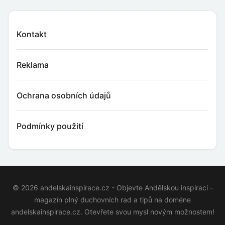
Kontakt
Reklama
Ochrana osobních údajů
Podmínky použití
© 2026 andelskainspirace.cz - Objevte Andělskou inspiraci -
magazín plný duchovních rad a tipů na doméne
andelskainspirace.cz. Otevřete svou mysl novým možnostem!