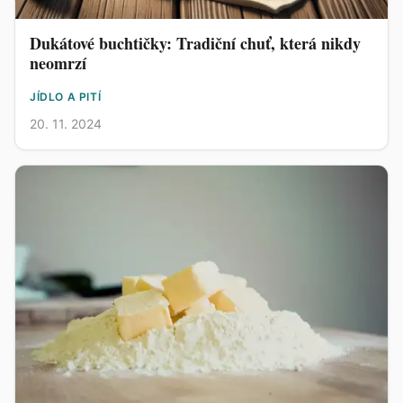
Dukátové buchtičky: Tradiční chuť, která nikdy
neomrzí
JÍDLO A PITÍ
20. 11. 2024