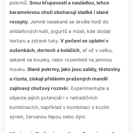
pokrmů.
Svou křupavostí a nasládlou, lehce
karamelovou chutí obohacují sladké i slané
recepty.
Jemně nasekané se skvěle hodí do
snídaňových kaší, jogurtů a müsli, kde dodají
texturu a zdravé tuky.
V pečení se uplatní v
sušenkách, dortech a koláčích,
ať už v celku,
sekané na kousky, nebo rozemleté na jemnou
mouku.
Slané pokrmy, jako jsou saláty, těstoviny
a rizota, získají přidáním pražených mandlí
zajímavý chuťový rozměr.
Experimentujte a
objevte jejich potenciál i v netradičních
kombinacích, například v kombinaci s kozím
sýrem, červenou řepou nebo dýní.