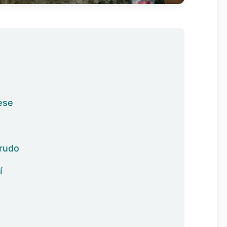
ese
crudo
í