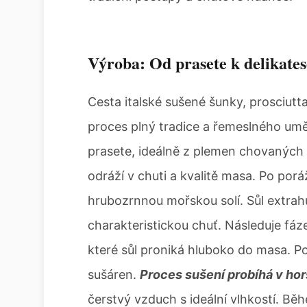
Výroba: Od prasete k delikates
Cesta italské sušené šunky, prosciutta 
proces plný tradice a řemeslného um
prasete, ideálně z plemen chovaných v
odráží v chuti a kvalitě masa. Po porá
hrubozrnnou mořskou solí. Sůl extrah
charakteristickou chuť. Následuje fá
které sůl proniká hluboko do masa. Po
sušáren.
Proces sušení probíhá v hor
čerstvý vzduch s ideální vlhkostí. Běh