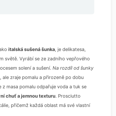
jako
italská sušená šunka
, je delikatesa,
lém světě. Vyrábí se ze zadního vepřového
rocesem solení a sušení.
Na rozdíl od šunky
, ale zraje pomalu a přirozeně po dobu
se z masa pomalu odpařuje voda a tuk se
vní chuť a jemnou texturu
. Prosciutto
tálie, přičemž každá oblast má své vlastní