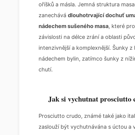
oříšků a másla. Jemná struktura masa
zanechává
dlouhotrvající dochuť um
nádechem sušeného masa
, které pro
závislosti na délce zrání a oblasti půvo
intenzivnější a komplexnější. Šunky z 
nádechem bylin, zatímco šunky z nížin
chutí.
Jak si vychutnat prosciutto
Prosciutto crudo, známé také jako ital
zaslouží být vychutnávána s úctou a v