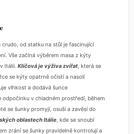
e
crudo, od statku na stůl je fascinující
ění. Vše začíná výběrem masa z kýty
 Itálii.
Klíčová je výživa zvířat
, která se
žce se kýty opatrně očistí a nasolí
uje vlhkost a dodává šunce
ze odpočinku v chladném prostředí, během
té se šunky promyjí, osuší a zavěsí do
ských oblastech Itálie
, kde se snoubí
em zrání se šunky pravidelně kontrolují a