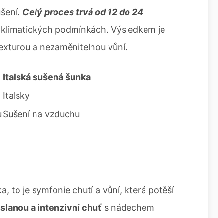
ušení.
Celý proces trvá od 12 do 24
 a klimatických podmínkách. Výsledkem je
 texturou a nezaměnitelnou vůní.
Italská sušená šunka
Italsky
u
Sušení na vzduchu
a, to je symfonie chutí a vůní, která potěší
e
slanou a intenzivní chuť
s nádechem