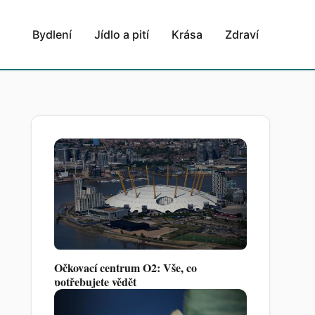
Bydlení
Jídlo a pití
Krása
Zdraví
Očkovací centrum O2: Vše, co
potřebujete vědět