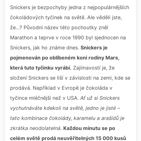
Snickers je bezpochyby jedna z nejpopulárnějších
čokoládových tyčinek na světě. Ale věděli jste,
že…? Původní název této pochoutky zněl
Marathon a teprve v roce 1990 byl sjednocen na
Snickers, jak ho známe dnes.
Snickers je
pojmenován po oblíbeném koni rodiny Mars,
která tuto tyčinku vyrábí.
Zajímavostí je, že
složení Snickers se liší v závislosti na zemi, kde se
prodává. Například v Evropě je čokoláda v
tyčince mléčnější než v USA.
Ať už si Snickers
vychutnáváte kdekoli na světě, jedno je jisté –
tato kombinace čokolády, karamelu a arašídů je
zkrátka neodolatelná.
Každou minutu se po
celém světě prodá neuvěřitelných 15 000 kusů