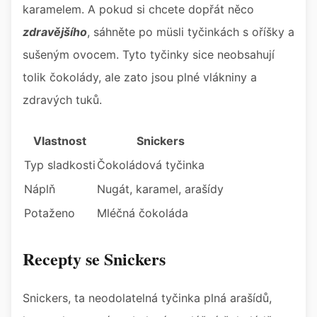
karamelem. A pokud si chcete dopřát něco
zdravějšího
, sáhněte po müsli tyčinkách s oříšky a
sušeným ovocem. Tyto tyčinky sice neobsahují
tolik čokolády, ale zato jsou plné vlákniny a
zdravých tuků.
Vlastnost
Snickers
Typ sladkosti
Čokoládová tyčinka
Náplň
Nugát, karamel, arašídy
Potaženo
Mléčná čokoláda
Recepty se Snickers
Snickers, ta neodolatelná tyčinka plná arašídů,