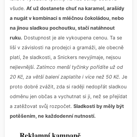
všude.
Ať už dostanete chuť na karamel, arašídy
a nugát v kombinaci s mléčnou čokoládou, nebo
na jinou sladkou pochoutku, stačí natáhnout
ruku.
Dostupnost je ale vykoupena cenou. Ta se
liší v závislosti na prodejci a gramáži, ale obecně
platí, že sladkosti, a Snickers nevyjímaje, nejsou
nejlevnější.
Zatímco menší tyčinky pořídíte už od
20 Kč, za větší balení zaplatíte i více než 50 Kč.
Je
proto dobré zvážit, zda si raději nedopřát sladkou
odměnu jen občas a vychutnat si ji, než se přejídat
a zatěžovat svůj rozpočet.
Sladkosti by měly být
potěšením, ne každodenní nutností.
Reklamní kampaně