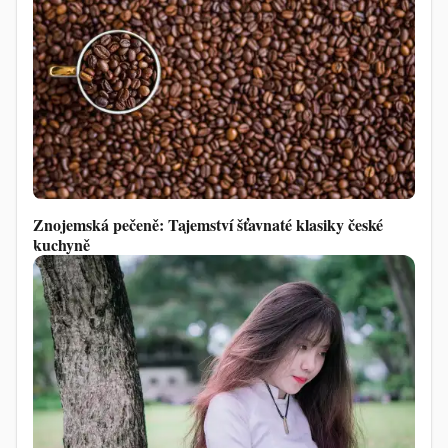
Znojemská pečeně: Tajemství šťavnaté klasiky české
kuchyně