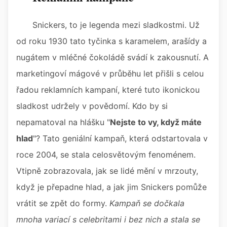
Snickers, to je legenda mezi sladkostmi. Už
od roku 1930 tato tyčinka s karamelem, arašídy a
nugátem v mléčné čokoládě svádí k zakousnutí. A
marketingoví mágové v průběhu let přišli s celou
řadou reklamních kampaní, které tuto ikonickou
sladkost udržely v povědomí. Kdo by si
nepamatoval na hlášku "
Nejste to vy, když máte
hlad
"? Tato geniální kampaň, která odstartovala v
roce 2004, se stala celosvětovým fenoménem.
Vtipně zobrazovala, jak se lidé mění v mrzouty,
když je přepadne hlad, a jak jim Snickers pomůže
vrátit se zpět do formy.
Kampaň se dočkala
mnoha variací s celebritami i bez nich a stala se