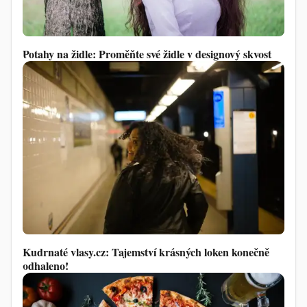
Potahy na židle: Proměňte své židle v designový skvost
Kudrnaté vlasy.cz: Tajemství krásných loken konečně
odhaleno!