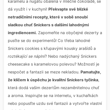
karamelu a nugátu obalená v mléčné čokoládě, se
dá využít i v kuchyni!
Překvapte své blízké
netradičními recepty, které v sobě snoubí
sladkou chuť Snickers s dalšími lahodnými
ingrediencemi.
Zapomeňte na obyčejné dezerty a
pusťte se do experimentů! Co třeba lahodné
Snickers cookies s křupavými kousky arašídů a
roztékající se náplní
? Nebo nadýchaný Snickers
cheesecake s karamelovou polevou? Možností je
nespočet a fantazii se meze nekladou.
Pamatujte,
že klíčem k úspěchu je kvalitní Snickers tyčinka
,
která dodá vašim dezertům nezaměnitelnou chuť
a aroma. Inspirujte se na internetu, v kuchařkách
nebo popusťte uzdu své fantazii a vytvořte vlastní