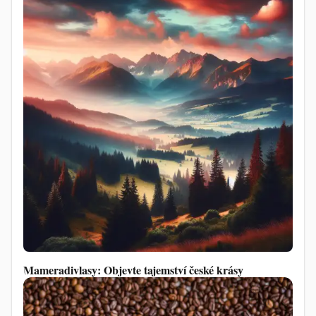
Mameradivlasy: Objevte tajemství české krásy