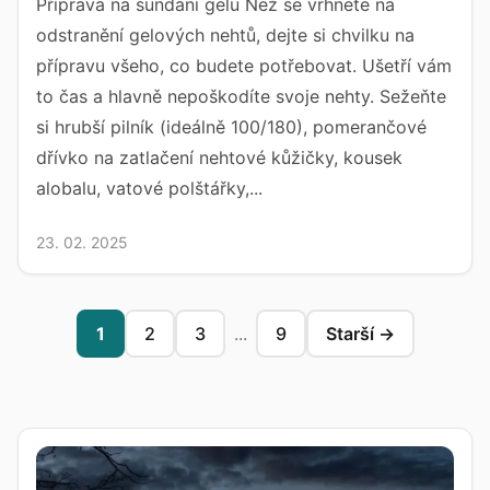
Příprava na sundání gelu Než se vrhnete na
odstranění gelových nehtů, dejte si chvilku na
přípravu všeho, co budete potřebovat. Ušetří vám
to čas a hlavně nepoškodíte svoje nehty. Sežeňte
si hrubší pilník (ideálně 100/180), pomerančové
dřívko na zatlačení nehtové kůžičky, kousek
alobalu, vatové polštářky,...
23. 02. 2025
1
2
3
...
9
Starší →