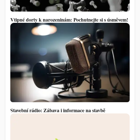
Vtipné dorty k narozeninám: Pochutnejte si s úsměvem!
Stavební rádio: Zábava i informace na stavbě