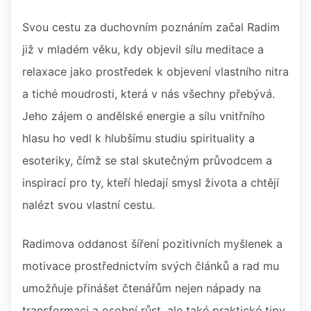
Svou cestu za duchovním poznáním začal Radim
již v mladém věku, kdy objevil sílu meditace a
relaxace jako prostředek k objevení vlastního nitra
a tiché moudrosti, která v nás všechny přebývá.
Jeho zájem o andělské energie a sílu vnitřního
hlasu ho vedl k hlubšímu studiu spirituality a
esoteriky, čímž se stal skutečným průvodcem a
inspirací pro ty, kteří hledají smysl života a chtějí
nalézt svou vlastní cestu.
Radimova oddanost šíření pozitivních myšlenek a
motivace prostřednictvím svých článků a rad mu
umožňuje přinášet čtenářům nejen nápady na
transformaci a osobní růst, ale také praktické tipy,