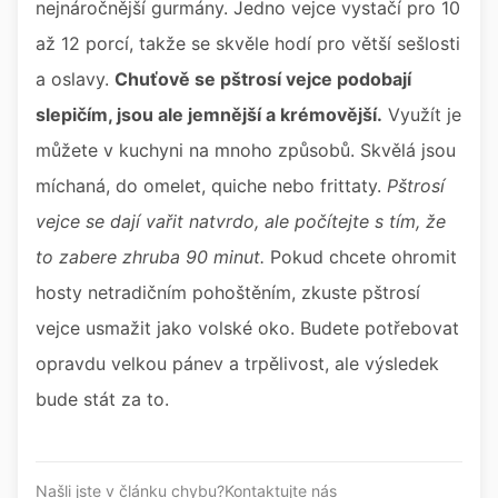
nejnáročnější gurmány. Jedno vejce vystačí pro 10
až 12 porcí, takže se skvěle hodí pro větší sešlosti
a oslavy.
Chuťově se pštrosí vejce podobají
slepičím, jsou ale jemnější a krémovější.
Využít je
můžete v kuchyni na mnoho způsobů. Skvělá jsou
míchaná, do omelet, quiche nebo frittaty.
Pštrosí
vejce se dají vařit natvrdo, ale počítejte s tím, že
to zabere zhruba 90 minut.
Pokud chcete ohromit
hosty netradičním pohoštěním, zkuste pštrosí
vejce usmažit jako volské oko. Budete potřebovat
opravdu velkou pánev a trpělivost, ale výsledek
bude stát za to.
Našli jste v článku chybu?
Kontaktujte nás