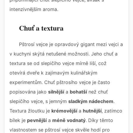
intenzivnějším aroma.
Chuť a textura
Pštrosí vejce je opravdový gigant mezi vejci a
v kuchyni skýtá netušené možnosti. Jeho chuť a
textura se od slepičího vejce mírně liší, což
otevírá dveře k zajímavým kulinářským
experimentům. Chuť pštrosího vejce je často
popisována jako
silnější
a
bohatší
než chuť
slepičího vejce, s jemným
sladkým nádechem
.
Textura žloutku je
krémovější
a
hutnější
, zatímco
bílek je
pevnější
a
méně vodnatý
. Díky těmto
vlastnostem se pštrosí vejce skvěle hodí pro