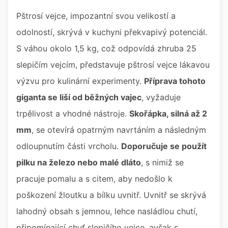
Pštrosí vejce, impozantní svou velikostí a
odolností, skrývá v kuchyni překvapivý potenciál.
S váhou okolo 1,5 kg, což odpovídá zhruba 25
slepičím vejcím, představuje pštrosí vejce lákavou
výzvu pro kulinární experimenty.
Příprava tohoto
giganta se liší od běžných vajec
, vyžaduje
trpělivost a vhodné nástroje.
Skořápka, silná až 2
mm
, se otevírá opatrným navrtáním a následným
odloupnutím části vrcholu.
Doporučuje se použít
pilku na železo nebo malé dláto
, s nimiž se
pracuje pomalu a s citem, aby nedošlo k
poškození žloutku a bílku uvnitř. Uvnitř se skrývá
lahodný obsah s jemnou, lehce nasládlou chutí,
připomínající chuť slepičího vejce, avšak s