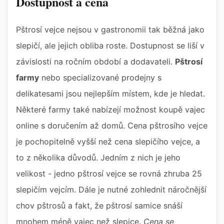
Dostupnost a cena
Pštrosí vejce nejsou v gastronomii tak běžná jako
slepičí, ale jejich obliba roste. Dostupnost se liší v
závislosti na ročním období a dodavateli.
Pštrosí
farmy
nebo specializované prodejny s
delikatesami jsou nejlepším místem, kde je hledat.
Některé farmy také nabízejí možnost koupě vajec
online s doručením až domů. Cena pštrosího vejce
je pochopitelně vyšší než cena slepičího vejce, a
to z několika důvodů. Jedním z nich je jeho
velikost - jedno pštrosí vejce se rovná zhruba 25
slepičím vejcím. Dále je nutné zohlednit náročnější
chov pštrosů a fakt, že pštrosí samice snáší
mnohem méně vajec než slepice.
Cena se