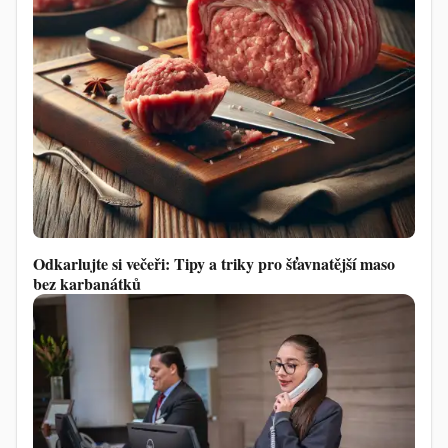
Odkarlujte si večeři: Tipy a triky pro šťavnatější maso
bez karbanátků