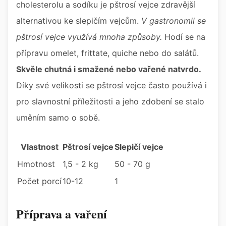
cholesterolu a sodíku je pštrosí vejce zdravější
alternativou ke slepičím vejcům.
V gastronomii se
pštrosí vejce využívá mnoha způsoby.
Hodí se na
přípravu omelet, frittate, quiche nebo do salátů.
Skvěle chutná i smažené nebo vařené natvrdo.
Díky své velikosti se pštrosí vejce často používá i
pro slavnostní příležitosti a jeho zdobení se stalo
uměním samo o sobě.
Vlastnost
Pštrosí vejce
Slepičí vejce
Hmotnost
1,5 - 2 kg
50 - 70 g
Počet porcí
10-12
1
Příprava a vaření