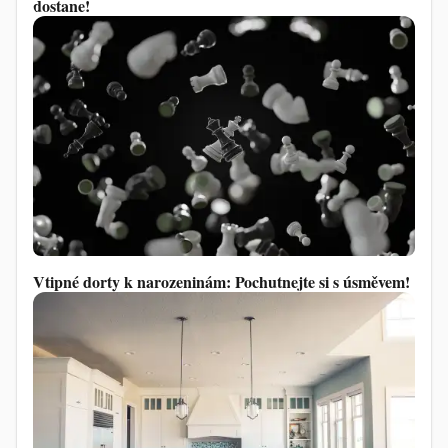
dostane!
Vtipné dorty k narozeninám: Pochutnejte si s úsměvem!