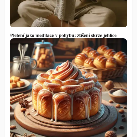
Pletení jako meditace v pohybu: ztišení skrze jehlice