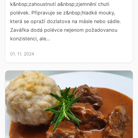
k&nbsp;zahoustnutí a&nbsp;zjemnění chuti
polévek. Připravuje se z&nbsp;hladké mouky,
která se opraží dozlatova na másle nebo sádle.
Zavářka dodá polévce nejenom požadovanou
konzistenci, ale...
01. 11. 2024