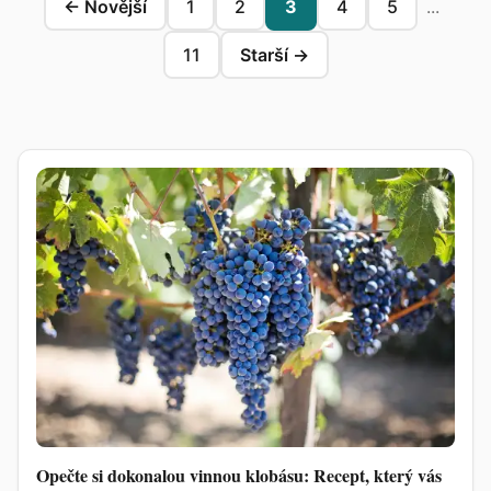
← Novější
1
2
3
4
5
...
11
Starší →
Opečte si dokonalou vinnou klobásu: Recept, který vás