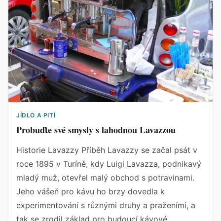
JÍDLO A PITÍ
Probuďte své smysly s lahodnou Lavazzou
Historie Lavazzy Příběh Lavazzy se začal psát v
roce 1895 v Turíně, kdy Luigi Lavazza, podnikavý
mladý muž, otevřel malý obchod s potravinami.
Jeho vášeň pro kávu ho brzy dovedla k
experimentování s různými druhy a praženími, a
tak se zrodil základ pro budoucí kávové